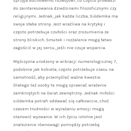
sprzyja duchowemu rozwojowi, co często prowadzi
do zainteresowania dziedzinami filozoficznymi czy
religijnymi. Jednak, jak każda liczba, Siódemka ma
swoje słabe strony. Jest wrażliwa na krytykę i
często potrzebuje czułości oraz zrozumienia ze
strony bliskich. Smutek i rozżalenie mogą łatwo
zagościć w jej sercu, jeśli nie czuje wsparcia.
Mężczyzna urodzony w wibracji numerologicznej 7,
podobnie jak kobieta, często potrzebuje czasu na
samotność, aby przemyśleć ważne kwestie.
Dlatego też osoby te mogą sprawiać wrażenie
zamkniętych na świat zewnętrzny. Jednak miłości
siódemka potrafi oddawać się całkowicie, choć
czasem trudności w wyrażaniu emocji mogą
stanowić wyzwanie. W ich życiu istotne jest
znalezienie równowagi pomiędzy potrzebą