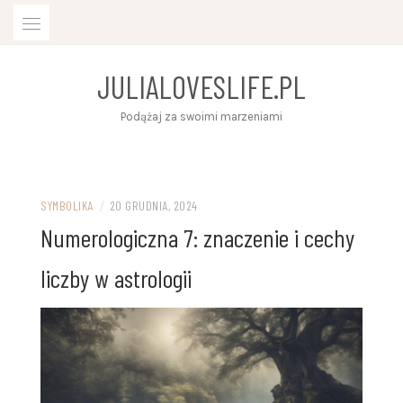
Skip
to
content
JULIALOVESLIFE.PL
Podążaj za swoimi marzeniami
SYMBOLIKA
/
20 GRUDNIA, 2024
Numerologiczna 7: znaczenie i cechy
liczby w astrologii