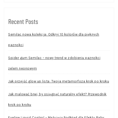
Recent Posts
Semilac nowa kolekcja: Odkryj 10 kolorów dla pięknych
paznokci
Spider gum Semilac – nowy trend w zdobieniu paznokci
żelem neonowym
Jak przejść glow up lista: Twoja metamorfoza krok po kroku
Jak malować brwi, by osiągnąć naturalny efekt? Przewodnik
krok po kroku
Eveline Liquid Control – Matujący Podkład dla Efektu Baby