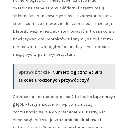
numerologiczna 7 może również ujawniać
określone słabe strony.
Siódemki
często mają
skłonność do introwertyczności i zamykania się w
sobie, co może prowadzić do samotności i izolacji.
Dlatego ważne jest, aby równoważyć introspekcję z
nawiązywaniem kontaktów z innymi, dzięki czemu
ich naturalne umiejętności analityczne i empatia
mogą być w pełni wykorzystane.
Sprawdź także
Numerologiczna 8: Siła i
sukces urodzonych przywódczyń
Ostatecznie numerologiczna 7 to liczba
tajemnicy i
głębi
, której znaczenie i wpływ na naszą
codzienność są nie do przecenienia. Każdy, kto
chce pogłębić swoje
zrozumienie duchowe
i
połączyć się z głębszymi aspektami swojego