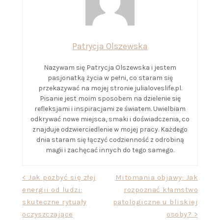
Patrycja Olszewska
Nazywam się Patrycja Olszewska i jestem
pasjonatką życia w pełni, co staram się
przekazywać na mojej stronie julialoveslife.pl.
Pisanie jest moim sposobem na dzielenie się
refleksjami i inspiracjami ze światem. Uwielbiam
odkrywać nowe miejsca, smaki i doświadczenia, co
znajduje odzwierciedlenie w mojej pracy. Każdego
dnia staram się łączyć codzienność z odrobiną
magii i zachęcać innych do tego samego.
Nawigacja
< Jak pozbyć się złej
Mitomania objawy: Jak
energii od ludzi:
rozpoznać kłamstwo
wpisu
skuteczne rytuały
patologiczne u bliskiej
oczyszczające
osoby? >