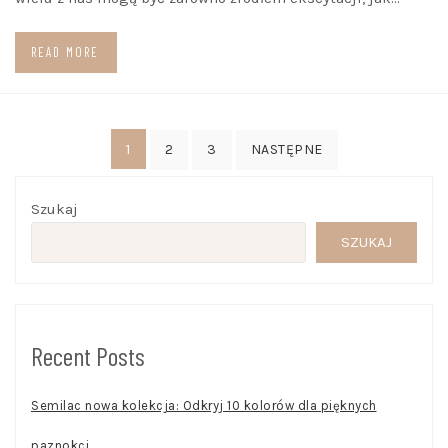
READ MORE
Stronicowanie
1
2
3
NASTĘPNE
wpisów
Szukaj
SZUKAJ
Recent Posts
Semilac nowa kolekcja: Odkryj 10 kolorów dla pięknych
paznokci