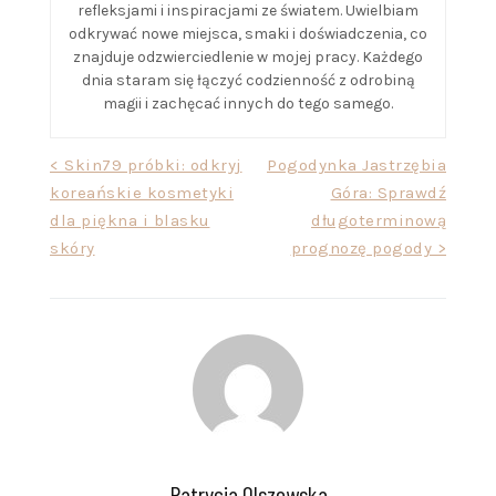
refleksjami i inspiracjami ze światem. Uwielbiam
odkrywać nowe miejsca, smaki i doświadczenia, co
znajduje odzwierciedlenie w mojej pracy. Każdego
dnia staram się łączyć codzienność z odrobiną
magii i zachęcać innych do tego samego.
Nawigacja
< Skin79 próbki: odkryj
Pogodynka Jastrzębia
koreańskie kosmetyki
Góra: Sprawdź
wpisu
dla piękna i blasku
długoterminową
skóry
prognozę pogody >
Patrycja Olszewska