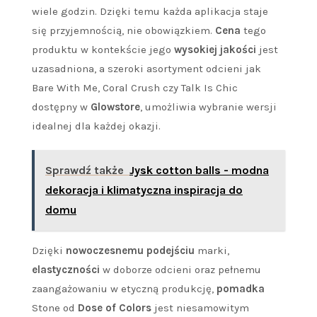
wiele godzin. Dzięki temu każda aplikacja staje
się przyjemnością, nie obowiązkiem.
Cena
tego
produktu w kontekście jego
wysokiej jakości
jest
uzasadniona, a szeroki asortyment odcieni jak
Bare With Me, Coral Crush czy Talk Is Chic
dostępny w
Glowstore
, umożliwia wybranie wersji
idealnej dla każdej okazji.
Sprawdź także
Jysk cotton balls - modna
dekoracja i klimatyczna inspiracja do
domu
Dzięki
nowoczesnemu podejściu
marki,
elastyczności
w doborze odcieni oraz pełnemu
zaangażowaniu w etyczną produkcję,
pomadka
Stone od
Dose of Colors
jest niesamowitym